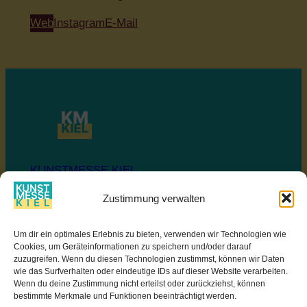
Web
Instagram
E-Mail
KUNSTMESSE KIEL
Zustimmung verwalten
Ostseekai
Um dir ein optimales Erlebnis zu bieten, verwenden wir Technologien wie
SOZIALE MEDIEN
Cookies, um Geräteinformationen zu speichern und/oder darauf
zuzugreifen. Wenn du diesen Technologien zustimmst, können wir Daten
Facebook
wie das Surfverhalten oder eindeutige IDs auf dieser Website verarbeiten.
Instagram
Wenn du deine Zustimmung nicht erteilst oder zurückziehst, können
bestimmte Merkmale und Funktionen beeinträchtigt werden.
RECHTLICHES