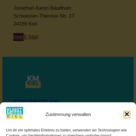
Jonathan Aaron Baudhuin
Schwester-Therese-Str. 17
24159 Kiel
Web
E-Mail
KUNSTMESSE KIEL
Zustimmung verwalten
Ostseekai
Um dir ein optimales Erlebnis zu bieten, verwenden wir Technologien wie
SOZIALE MEDIEN
Cookies, um Geräteinformationen zu speichern und/oder darauf