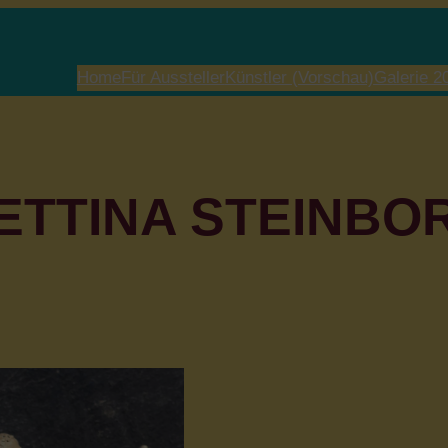
Home
Für Aussteller
Künstler (Vorschau)
Galerie 2
ETTINA STEINBO