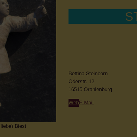
S
Bettina Steinborn
Oderstr. 12
16515 Oranienburg
Web
E-Mail
liebe) Biest