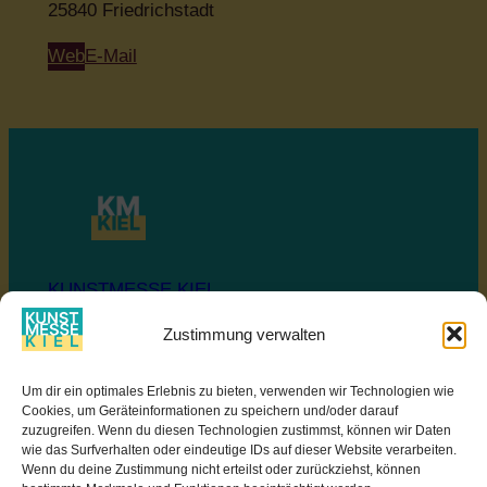
25840 Friedrichstadt
Web
E-Mail
KUNSTMESSE KIEL
Zustimmung verwalten
Ostseekai
Um dir ein optimales Erlebnis zu bieten, verwenden wir Technologien wie
SOZIALE MEDIEN
Cookies, um Geräteinformationen zu speichern und/oder darauf
zuzugreifen. Wenn du diesen Technologien zustimmst, können wir Daten
Facebook
wie das Surfverhalten oder eindeutige IDs auf dieser Website verarbeiten.
Instagram
Wenn du deine Zustimmung nicht erteilst oder zurückziehst, können