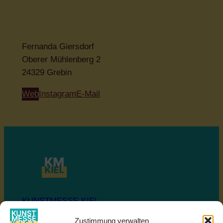
Fernanda Giersdorf
Oberer Mühlenberg 2
24329 Grebin
Web
Instagram
E-Mail
KUNSTMESSE KIEL
Zustimmung verwalten